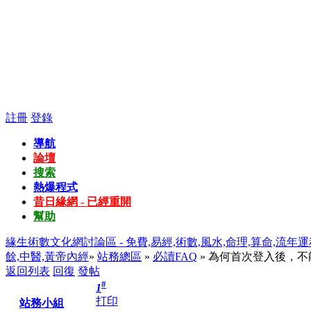
註冊
登錄
導航
論壇
搜索
熱爆程式
昔日緣網 - 已經重開
幫助
緣生術數文化網討論區 - 免費,易經,術數,風水,命理,算命,流年運
餘,中醫,黃帝內經
»
站務總區
»
必讀FAQ
» 為何首次登入後，
返回列表
回復
發帖
#
1
打印
站務小組