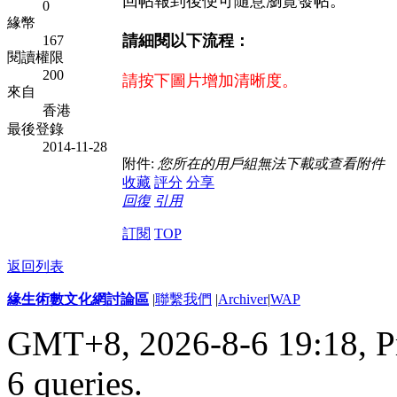
回帖報到後便可隨意瀏覽發帖。
0
緣幣
請細閱以下流程：
167
閱讀權限
200
請按下圖片增加清晰度。
來自
香港
最後登錄
2014-11-28
附件:
您所在的用戶組無法下載或查看附件
收藏
評分
分享
回復
引用
訂閱
TOP
返回列表
緣生術數文化網討論區
|
聯繫我們
|
Archiver
|
WAP
GMT+8, 2026-8-6 19:18,
P
6 queries
.