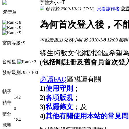
T
字體大小:
t
發表於 2009-10-21 17:18
|
只看該作者
您
管理員
為何首次登入後，不
本帖最後由 站務小組 於 2010-1-8 12:09 編輯
當前等級: 9
緣生術數文化網討論區希望
(
包括剛註冊及舊會員首次登
台輔星
發帖級別: 92 / 100
必讀FAQ
區閱讀有關
1)
使用守則
；
帖子
2)
各項版規
；
142
精華
3)
私隱條文
；及
0
積分
4)
其他有關使用本站的常見問
184
威望