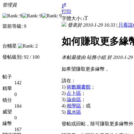
#
管理員
1
打印
T
字體大小:
t
發表於 2010-1-29 16:33
|
只看該
當前等級: 9
如何賺取更多緣
台輔星
發帖級別: 92 / 100
本帖最後由 站務小組 於 2010-1-29 
如希望賺取更多緣幣，
帖子
請在：
142
1)
術數圖書館
；
精華
2)
占卜區
；
0
3)
論命區
；
積分
4)
相學區
；或
184
威望
5)
風水區
0
緣幣
發帖或回帖，除可賺取更多緣幣外
167