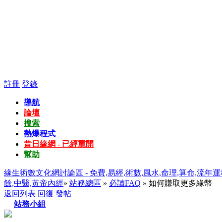
註冊
登錄
導航
論壇
搜索
熱爆程式
昔日緣網 - 已經重開
幫助
緣生術數文化網討論區 - 免費,易經,術數,風水,命理,算命,流年運
餘,中醫,黃帝內經
»
站務總區
»
必讀FAQ
» 如何賺取更多緣幣
返回列表
回復
發帖
站務小組