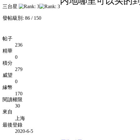
内地哪里可以买的
三台星
發帖級別: 86 / 150
帖子
236
精華
0
積分
279
威望
0
緣幣
170
閱讀權限
30
來自
上海
最後登錄
2020-6-5