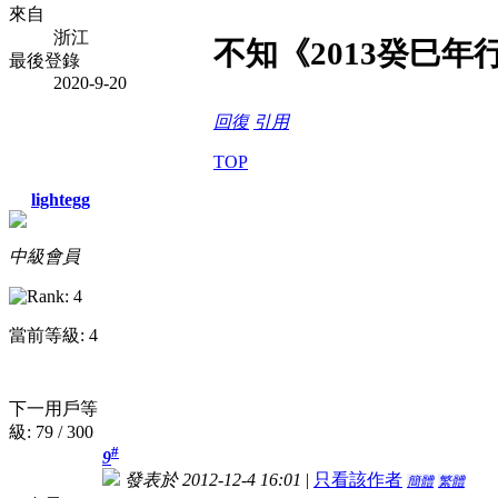
來自
浙江
不知《2013癸巳
最後登錄
2020-9-20
回復
引用
TOP
lightegg
中級會員
當前等級: 4
下一用戶等
級: 79 / 300
#
9
發表於 2012-12-4 16:01
|
只看該作者
簡體
繁體