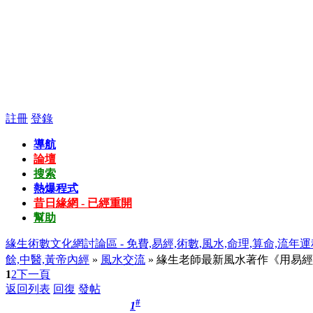
註冊
登錄
導航
論壇
搜索
熱爆程式
昔日緣網 - 已經重開
幫助
緣生術數文化網討論區 - 免費,易經,術數,風水,命理,算命,流年運
餘,中醫,黃帝內經
»
風水交流
» 緣生老師最新風水著作《用易經
1
2
下一頁
返回列表
回復
發帖
#
1