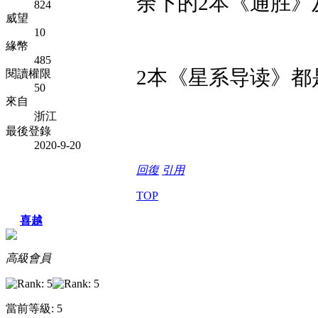
余下的2本《通胜》
824
威望
10
緣幣
485
2本《星系导读》都
閱讀權限
50
來自
浙江
最後登錄
2020-9-20
回復
引用
TOP
喜越
高級會員
當前等級: 5