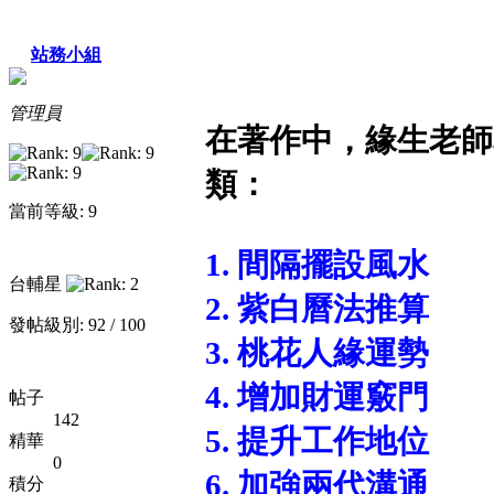
站務小組
管理員
在著作中，緣生老師
類：
當前等級: 9
1. 間隔擺設風水
台輔星
2. 紫白曆法推算
發帖級別: 92 / 100
3. 桃花人緣運勢
4. 增加財運竅門
帖子
142
5. 提升工作地位
精華
0
6. 加強兩代溝通
積分