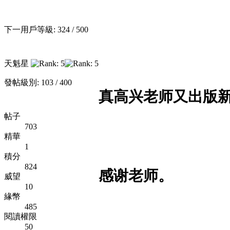
下一用戶等級: 324 / 500
天魁星
發帖級別: 103 / 400
真高兴老师又出版
帖子
703
精華
1
積分
824
感谢老师。
威望
10
緣幣
485
閱讀權限
50