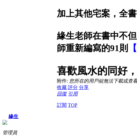
加上其他宅案，全書
緣生老師在書中不但
師重新編寫的91則
【
喜歡風水的同好
附件:
您所在的用戶組無法下載或查
收藏
評分
分享
回復
引用
訂閱
TOP
緣生
管理員