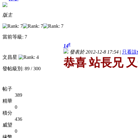
版主
當前等級: 7
#
14
發表於 2012-12-8 17:54
|
只看該
文昌星
恭喜 站長兄 
發帖級別: 89 / 300
帖子
389
精華
0
積分
436
威望
0
緣幣