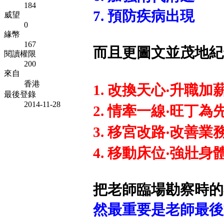
184
7. 預防疾病出現
威望
0
緣幣
167
而且更圖文並茂地紀
閱讀權限
200
來自
香港
1. 改換天心‧升職加
最後登錄
2014-11-28
2. 情牽一線‧旺丁為
3. 移宮改路‧改善業
4. 移動床位‧強壯身
把老師臨場勘察時的
然最重要是老師最後