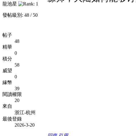
龍池星
發帖級別: 48 / 50
帖子
48
精華
0
積分
58
威望
0
緣幣
39
閱讀權限
20
來自
浙江-杭州
最後登錄
2026-3-20
回復
引用