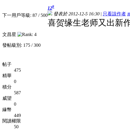
#
12
發表於 2012-12-5 16:30
|
只看該作者
下一用戶等級: 87 / 500
喜贺缘生老师又出新
文昌星
發帖級別: 175 / 300
帖子
475
精華
0
積分
587
威望
0
緣幣
449
閱讀權限
50