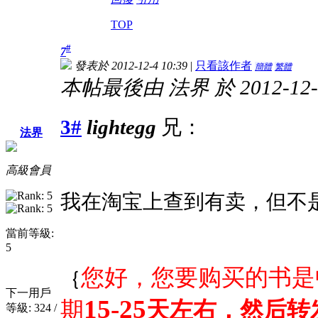
TOP
#
7
發表於 2012-12-4 10:39
|
只看該作者
簡體
繁體
本帖最後由 法界 於 2012-12-4
3#
lightegg
兄：
法界
高級會員
我在淘宝上查到有卖，但不
當前等級:
5
您好，您要购买的书是
｛
下一用戶
15-25
期
天左右，然后转
等級: 324 /