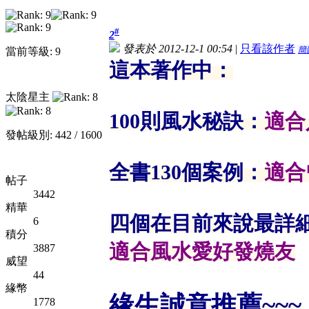
#
2
發表於 2012-12-1 00:54
|
只看該作者
簡
當前等級: 9
這本著作中：
太陰星主
100則風水秘訣：
適合
發帖級別: 442 / 1600
全書130個案例：
適合
帖子
3442
精華
四個在目前來說最詳
6
積分
適合風水愛好發燒友
3887
威望
44
緣幣
緣生誠意推薦~~~
1778