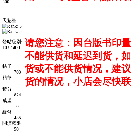
500
天魁星
请您注意：因台版书印量
發帖級別:
103 / 400
不能供货和延迟到货，如
货或不能供货情况，建议
帖子
703
精華
货的情况，小店会尽快联
1
積分
824
威望
10
緣幣
485
閱讀權限
50