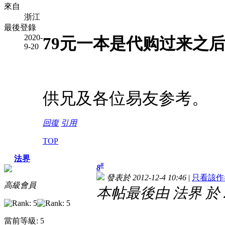
來自
浙江
最後登錄
2020-
79元一本是代购过来之
9-20
供兄及各位易友参考。
回復
引用
TOP
法界
#
8
發表於 2012-12-4 10:46
|
只看該作
高級會員
本帖最後由 法界 於 201
當前等級: 5