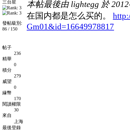
三台星
本帖最後由 lightegg 於 2012-
在国内都是怎么买的。
http:
發帖級別:
Gm01&id=16649978817
86 / 150
帖子
236
精華
0
積分
279
威望
0
緣幣
170
閱讀權限
30
來自
上海
最後登錄