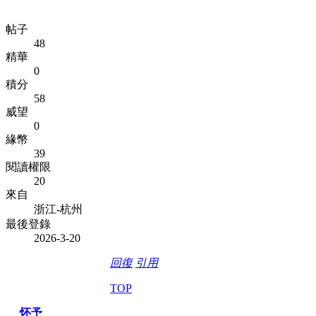
帖子
48
精華
0
積分
58
威望
0
緣幣
39
閱讀權限
20
來自
浙江-杭州
最後登錄
2026-3-20
回復
引用
TOP
怀予