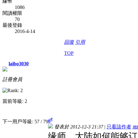
緣幣
1086
閱讀權限
70
最後登錄
2016-4-14
回復
引用
TOP
laibo3030
註冊會員
當前等級: 2
#
6
下一用戶等級: 57 / 79
發表於 2012-12-3 21:37
|
只看該作者
簡
缘师，大陆如何能够订